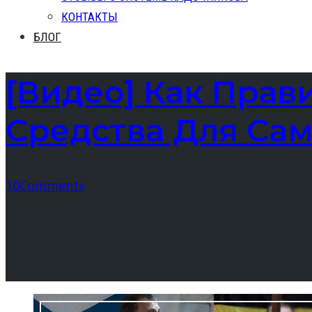
КОНТАКТЫ
БЛОГ
[Видео] Как Прав
Средства Для Са
10
Comments