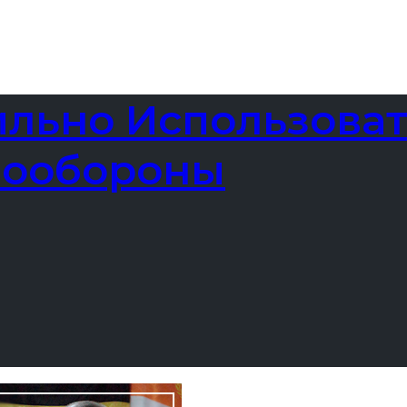
ильно Использова
мообороны