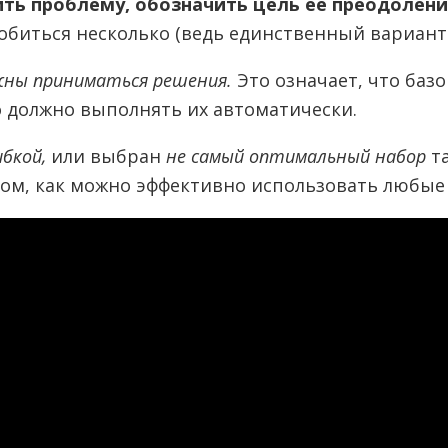
ть проблему, обозначить цель ее преодоления
обиться несколько (ведь единственный вариант 
жны приниматься решения.
Это означает, что ба
о должно выполнять их автоматически.
бкой,
или выбран
не самый оптимальный набор
та
том, как можно эффективно использовать любые