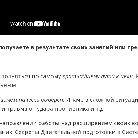
получаете в результате своих занятий или тр
ыполняться по самому
кратчайшему пути к цели
.
льным.
биомеханически выверен
. Иначе в сложной ситуа
и травма от удара противника и т.д.
м направлении работы над расширением своих в
вник. Секреты Двигательной подготовки в Сист