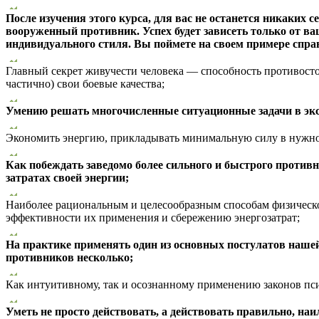
После изучения этого курса, для вас не останется никаких с
вооруженный противник. Успех будет зависеть только от 
индивидуального стиля. Вы поймете на своем примере спр
Главный секрет живучести человека — способность противосто
частично) свои боевые качества;
Умению решать многочисленные ситуационные задачи в эк
Экономить энергию, прикладывать минимальную силу в нужно
Как побеждать заведомо более сильного и быстрого против
затратах своей энергии;
Наиболее рациональным и целесообразным способам физическо
эффективности их применения и сбережению энергозатрат;
На практике применять один из основных постулатов наше
противников несколько;
Как интуитивному, так и осознанному применению законов пс
Уметь не просто действовать, а действовать правильно, на