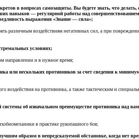
екретов в вопросах самозащиты. Вы будете знать, что делать, 
ваших навыков — регулярной работы над совершенствованием
аведливость выражения «Знание — сила»;
ять различным воздействиям негативных сил, а при повреждени
стремальных условиях;
м направлении и в нужное время;
ника или нескольких противников за счет сведения к миним
го воздействия на противника, а также тактическим и специа
й системы об изначальном преимуществе противника над вам
ихобиомеханики в практике рукопашного боя;
илучшим образом в непредсказуемой обстановке, когда нет вр