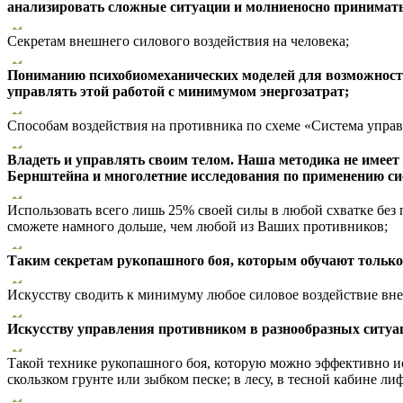
анализировать сложные ситуации и молниеносно принимать
Секретам внешнего силового воздействия на человека;
Пониманию психобиомеханических моделей для возможности
управлять этой работой с минимумом энергозатрат;
Способам воздействия на противника по схеме «Система упра
Владеть и управлять своим телом. Наша методика не имеет
Бернштейна и многолетние исследования по применению с
Использовать всего лишь 25% своей силы в любой схватке без
сможете намного дольше, чем любой из Ваших противников;
Таким секретам рукопашного боя, которым обучают только
Искусству сводить к минимуму любое силовое воздействие вне
Искусству управления противником в разнообразных ситуа
Такой технике рукопашного боя, которую можно эффективно ис
скользком грунте или зыбком песке; в лесу, в тесной кабине ли