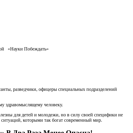
нной «Науки Побеждать»
санты, разведчики, офицеры специальных подразделений
ому здравомыслящему человеку.
лезны для детей и молодежи, но в силу своей специфики не
 ситуаций, которыми так богат современный мир.
 В Два Раза Менее Опасна!