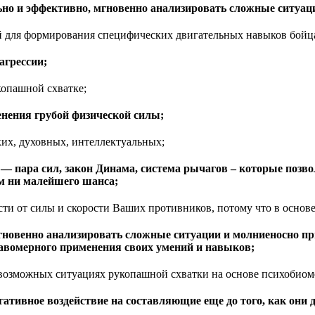
ьно и эффективно, мгновенно анализировать сложные ситуац
для формирования специфических двигательных навыков бойц
агрессии;
опашной схватке;
нения грубой физической силы;
ких, духовных, интеллектуальных;
 пара сил, закон Динама, система рычагов – которые позв
м ни малейшего шанса;
сти от силы и скорости Ваших противников, потому что в осно
гновенно анализировать сложные ситуации и молниеносно пр
равомерного применения своих умений и навыков;
возможных ситуациях рукопашной схватки на основе психобиом
ивное воздействие на составляющие еще до того, как они до