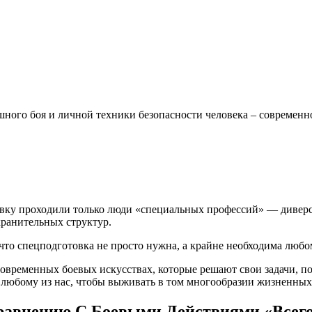
шного боя и личной техники безопасности человека – совреме
товку проходили только люди «специальных профессий» — дивер
хранительных структур.
 что спецподготовка не просто нужна, а крайне необходима люб
овременных боевых искусствах, которые решают свои задачи, по
ь любому из нас, чтобы выживать в том многообразии жизненных
авнению С Боевыми Действиями «Всего»