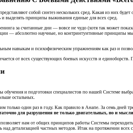
 представляют собой синтез нескольких сред. Какая из них буд
ать и выделять принципы выживания единые для всех сред.
енинга за считанные дни — вовсе не чудо (хотя так может показа
ации — абсолютно научные, но контринтуитивные принципы мы
ьным навыкам и психофизическим упражнениям как раз и позво
чается от всех существующих боевых искусств и единоборств. П
ми
аты обучения и подготовки специалистов по нашей Системе выбр
ольше остальных.
 только один раз в году. Как правило в Анапе. За семь дней т
таточно для разрушения не только двигательных, но и мысл
 позволяет нам от общих принципов работы Системы переходить 
 над детализацией частных методов. Итак на протяжении всех с