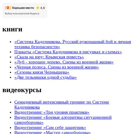
книги
«Система Кадочникова. Русский рукопашный бой и личная
техника безопасности»
Плакаты «Система Кадочникова в рисунках и схемах»
«Скала на юру: Крымская повесть»
«Дуб - хорошее дерево. Сцены из военной жизни»
«Черная полоса. Сцены из военной жизни»
«Сезоны князя Чернышева»
«Две тельняшки одной судьбы»
видеокурсы
Семидневный интенсивный тренинг по Системе
Кадочникова
Видеотренинг «Три уровня практики»
Видеотренинг «Боевые алгоритмы ситуационной
самообороны»
Видеотренинг «Сам себе защитник»
Видеотренинг «Мастер самообороны»