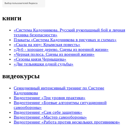
книги
«Система Кадочникова. Русский рукопашный бой и личная
техника безопасности»
Плакаты «Система Кадочникова в рисунках и схемах»
«Скала на юру: Крымская повесть»
«Дуб - хорошее дерево. Сцены из военной жизни»
«Черная полоса. Сцены из военной жизни»
«Сезоны князя Чернышева»
«Две тельняшки одной судьбы»
видеокурсы
Семидневный интенсивный тренинг по Системе
Кадочникова
Видеотренинг «Три уровня практики»
Видеотренинг «Боевые алгоритмы ситуационной
самообороны»
Видеотренинг «Сам себе защитник»
Видеотренинг «Мастер самообороны»
Видеотренинг «Работа против нескольких противников»