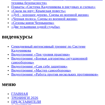
техника безопасности»
Плакаты «Система Кадочникова в рисунках и схемах»
«Скала на юру: Крымская повесть»
«Дуб - хорошее дерево. Сцены из военной жизни»
«Черная полоса. Сцены из военной жизни»
«Сезоны князя Чернышева»
«Две тельняшки одной судьбы»
видеокурсы
Семидневный интенсивный тренинг по Системе
Кадочникова
Видеотренинг «Три уровня практики»
Видеотренинг «Боевые алгоритмы ситуационной
самообороны»
Видеотренинг «Сам себе защитник»
Видеотренинг «Мастер самообороны»
Видеотренинг «Работа против нескольких противников»
меню
ГЛАВНАЯ
ТРЕНИНГИ 2026
ПРЕДСТАВИТЕЛИ