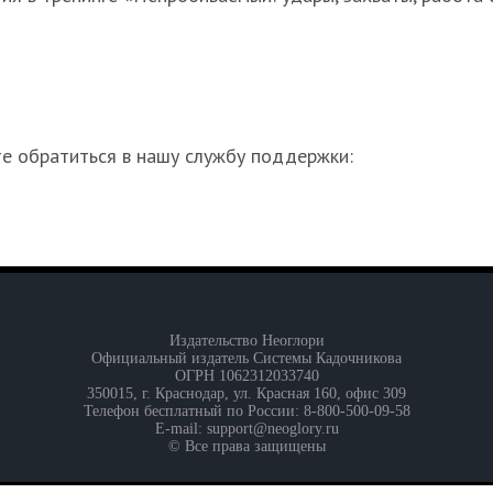
е обратиться в нашу службу поддержки:
Издательство Неоглори
Официальный издатель Системы Кадочникова
ОГРН 1062312033740
350015, г. Краснодар, ул. Красная 160, офис 309
Телефон бесплатный по России: 8-800-500-09-58
E-mail: support@neoglory.ru
© Все права защищены