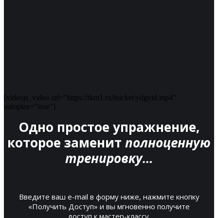
[videojs_video url="https://tkm1.ru/bucket/ydgvid.mp4"
autoplay="true"]
Одно простое упражнение,
которое заменит
полноценную
тренировку…
Введите ваш e-mail в форму ниже, нажмите кнопку
«Получить Доступ» и вы мгновенно получите
доступ к мастер-классу.