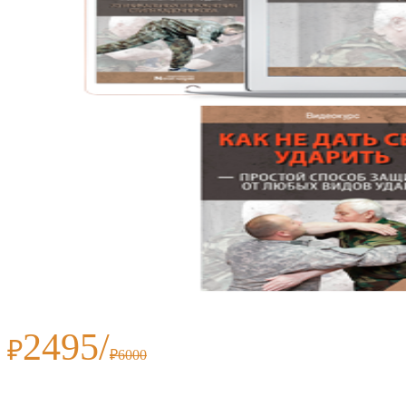
2495/
₽
₽6000