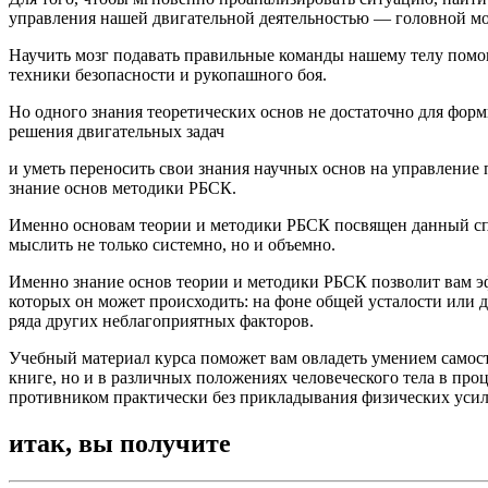
управления нашей двигательной деятельностью — головной мо
Научить мозг подавать правильные команды нашему телу помо
техники безопасности и рукопашного боя.
Но одного знания теоретических основ не достаточно для фор
решения
двигательных
задач
и уметь переносить свои знания научных основ на управление 
знание основ методики РБСК.
Именно основам теории и методики РБСК посвящен данный спец
мыслить не только системно, но и объемно.
Именно знание основ теории и методики РБСК позволит вам эф
которых он может происходить: на фоне общей усталости или
ряда других неблагоприятных факторов.
Учебный материал курса поможет вам овладеть умением самосто
книге, но и в различных положениях человеческого тела в пр
противником практически без прикладывания физических усил
итак, вы получите