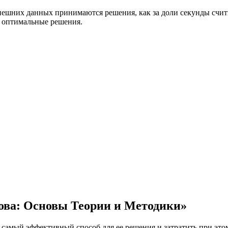
нешних данных принимаются решения, как за доли секунды счит
 оптимальные решения.
ова: Основы Теории и Методики»
и самый эффективный способ для ее решения и затратить при э