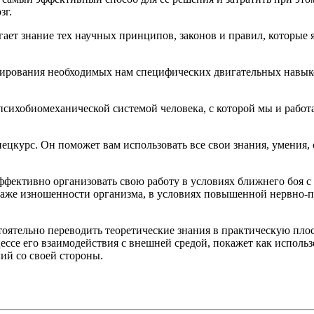
зг.
гает знание тех научных принципов, законов и правил, которы
мирования необходимых нам специфических двигательных навыко
психобиомеханической системой человека, с которой мы и работа
курс. Он поможет вам использовать все свои знания, умения, 
фективно организовать свою работу в условиях ближнего боя с
 даже изношенности организма, в условиях повышенной нервно-
ятельно переводить теоретические знания в практическую плоск
оцессе его взаимодействия с внешней средой, покажет как испо
ий со своей стороны.