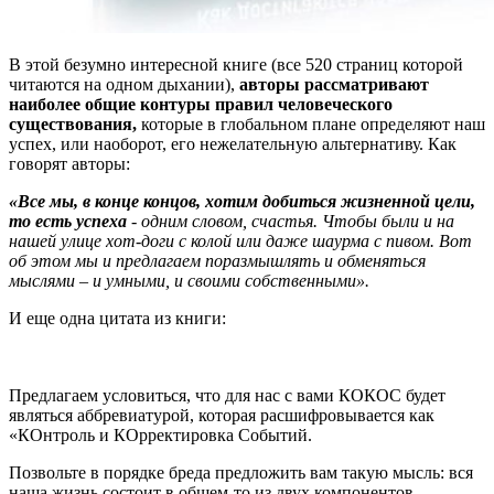
В этой безумно интересной книге (все 520 страниц которой
читаются на одном дыхании),
авторы рассматривают
наиболее общие контуры правил человеческого
существования,
которые в глобальном плане определяют наш
успех, или наоборот, его нежелательную альтернативу. Как
говорят авторы:
«Все мы, в конце концов, хотим добиться жизненной цели,
то есть успеха
- одним словом, счастья. Чтобы были и на
нашей улице хот-доги с колой или даже шаурма с пивом. Вот
об этом мы и предлагаем поразмышлять и обменяться
мыслями – и умными, и своими собственными».
И еще одна цитата из книги:
Предлагаем условиться, что для нас с вами КОКОС будет
являться аббревиатурой, которая расшифровывается как
«КОнтроль и КОрректировка Событий.
Позвольте в порядке бреда предложить вам такую мысль: вся
наша жизнь состоит в общем-то из двух компонентов –