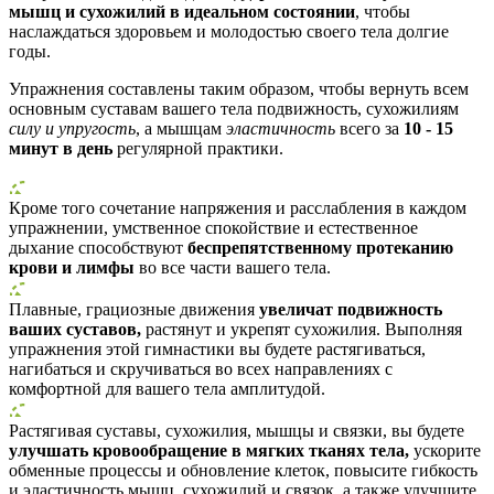
мышц и сухожилий в идеальном состоянии
, чтобы
наслаждаться здоровьем и молодостью своего тела долгие
годы.
Упражнения составлены таким образом, чтобы вернуть всем
основным суставам вашего тела подвижность, сухожилиям
силу и упругость
, а мышцам
эластичность
всего за
10 - 15
минут в день
регулярной практики.
Кроме того сочетание напряжения и расслабления в каждом
упражнении, умственное спокойствие и естественное
дыхание способствуют
беспрепятственному протеканию
крови и лимфы
во все части вашего тела.
Плавные, грациозные движения
увеличат подвижность
ваших суставов,
растянут и укрепят сухожилия. Выполняя
упражнения этой гимнастики вы будете растягиваться,
нагибаться и скручиваться во всех направлениях с
комфортной для вашего тела амплитудой.
Растягивая суставы, сухожилия, мышцы и связки, вы будете
улучшать кровообращение в мягких тканях тела,
ускорите
обменные процессы и обновление клеток, повысите гибкость
и эластичность мышц, сухожилий и связок, а также улучшите