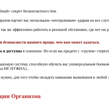
бный» секрет бесконтактного боя.
бразом научит вас нескольким «неотразимым» ударам на все случ
ак же эффективно работать в реальной обстановке, где нет ни р
 безопасности намного проще, чем вам может казаться.
а и доступна
в освоении. Но если вы придете с «грузом» стерео
ошаговую
систему, способную обучить вас универсальным боевым 
вка НЕ НУЖНА)...
м нужно, для того чтобы овладеть навыками выживания в любой 
кции Организма