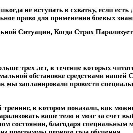
огда не вступать в схватку, если есть 
альное право для применения боевых зна
ьной Ситуации, Когда Страх Парализует
ольше трех лет, в течение которых чита
емальной обстановке средствами нашей 
 как мы запланировали провести специал
тренинг, в котором показали, как можно
арализовать
ваше тело и мозг за счет в
нном состоянии, благодаря специальным
из программы первого года обучения.