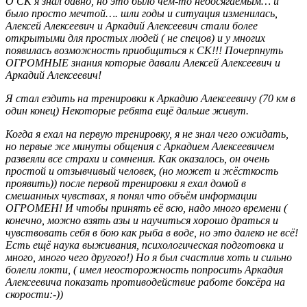
О СК я знал давно, но это было чем-то недосягаемым… и
было просто мечтой…. шли годы и ситуация изменилась,
Алексей Алексеевич и Аркадий Алексеевич стали более
открытыми для простых людей ( не спецов) и у многих
появилась возможность приобщиться к СК!!! Почерпнуть
ОГРОМНЫЕ знания которые давали Алексей Алексеевич и
Аркадий Алексеевич!
Я стал ездить на тренировки к Аркадию Алексеевичу (70 км в
один конец) Некоторые ребята ещё дальше живут.
Когда я ехал на первую тренировку, я не знал чего ожидать,
но первые же минуты общения с Аркадием Алексеевичем
развеяли все страхи и сомнения. Как оказалось, он очень
простой и отзывчивый человек, (но может и жёсткость
проявить)) после первой тренировки я ехал домой в
смешанных чувствах, я понял что объём информации
ОГРОМЕН! И чтобы принять её всю, надо много времени (
конечно, можно взять азы и научиться хорошо драться и
чувствовать себя в бою как рыба в воде, но это далеко не всё!
Есть ещё наука выживания, психологическая подготовка и
много, много чего другого!) Но я был счастлив хоть и сильно
болели локти, ( имел неосторожность попросить Аркадия
Алексеевича показать противодействие работе боксёра на
скорости:-))