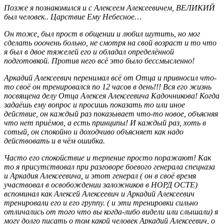
Позже я познакомился и с Алексеем Алексеевичем, ВЕЛИКИЙ
был человек.. Царствие Ему Небесное…
Он тоже, был прост в общении и любил шутить, но мог
сделать ооочень больно, не смотря на свой возраст и то что
я был в двое тяжелей его и обладал определённой
подготовкой. Против него всё это было бессмысленно!
Аркадий Алексеевич перенимал всё от Отца и привносил что-
то своё он тренировался по 12 часов в день!!! Вся его жизнь
посвящена делу Отца Алексея Алексеевича Кадочникова! Когда
задаёшь ему вопрос и просишь показать то или иное
действие, он каждый раз показывает что-то новое, объясняя
что нет приёмов, а есть принципы! И каждый раз, хоть в
сотый, он спокойно и доходчиво объясняет как надо
действовать и в чём ошибка.
Часто его спокойствие и терпение просто поражают! Как
то я присутствовал при разговоре боевого генерала спецназа
и Аркадия Алексеевича, и этот генерал ( он в своё время
участвовал в освобождении заложников в НОРД ОСТЕ)
вспоминал как Алексей Алексеевич и Аркадий Алексеевич
тренировали его и его группу. ( и эти тренировки сильно
отличались от того что вы когда-либо видели или слышали) я
могу долго писать о том какой человек Аркадий Алексеевич, о