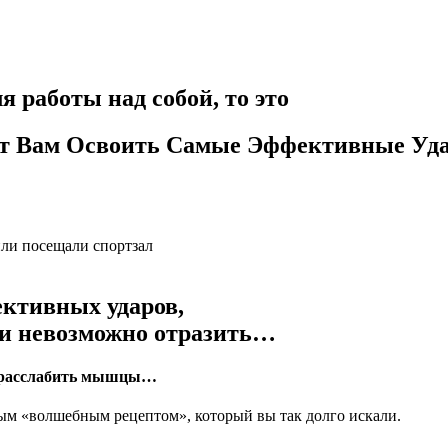
я работы над собой, то это
ет Вам Освоить Самые Эффективные Уд
или посещали спортзал
ективных ударов,
ки невозможно отразить…
ие расслабить мышцы…
мым «волшебным рецептом», который вы так долго искали.